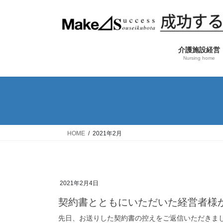
コ
ナ
ン
ビ
テ
ゲ
ン
ー
介護施設経営
ツ
シ
Nursing home
へ
ョ
ス
ン
キ
に
ッ
移
プ
動
HOME
2021年2月
2021年2月4日
契約書とともにいただいた経営者様
先日、お送りした契約書の控えをご返信いただきま