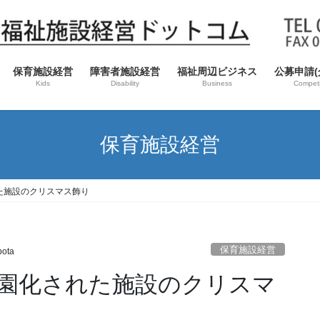
保育施設経営
障害者施設経営
福祉周辺ビジネス
公募申請(
Kids
Disability
Business
Competi
保育施設経営
た施設のクリスマス飾り
保育施設経営
bota
園化された施設のクリスマ