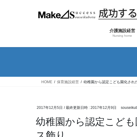
コ
ナ
ン
ビ
テ
ゲ
ン
ー
介護施設経営
ツ
シ
Nursing home
へ
ョ
ス
ン
キ
に
ッ
移
プ
動
HOME
保育施設経営
幼稚園から認定こども園化され
2017年12月5日
/ 最終更新日時 :
2017年12月9日
souseiku
幼稚園から認定こども
ス飾り